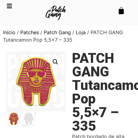
Início
/
Patches
/
Patch Gang
/
Loja
/ PATCH GANG
Tutancamon Pop 5,5×7 – 335
PATCH
GANG
Tutancam
Pop
5,5×7 –
335
Patch bordado de alta